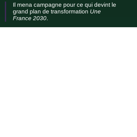
Il mena campagne pour ce qui devint le
grand plan de transformation
Une
France 2030
.
Il fut proposé (1) de révolutionner l'agriculture
française en y intégrant une partie des
nombreux chercheurs d'emploi, évidemment
nourris mais aussi logés dans des bourgs
ruraux nouveaux et semi-piétons en ceinture
des métropoles. Mais surtout, une grande partie
de la production agricole, dite "de base" fut
planifiée. La viande labellisée "pâturages non
cultivables" fut intégrée dans le programme, et
l'importation de nourriture (notamment des
farines animales) hors label france.eco fut
interdite, ce qui eu pour conséquence une
diminution de l'agression des forêts tropicales
mais aussi un ralliement d'une grande partie du
monde agricole national.